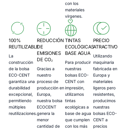
con los
materiales
vírgenes.
100%
REDUCCIÓN
TINTAS
PRECIO
REUTILIZABLE
DE
ECOLÓGICAS
ATRACTIVO
EMISIONES
BASE AGUA
La
Utilizando
DE CO₂
construcción
Para producir
maquinaria
de la bolsa
Gracias a
nuestras
fabricada en
ECO-CENT
nuestro
bolsas ECO-
Europa y
garantiza una
proceso de
CENT con
materiales
durabilidad
producción en
impresión,
ligeros pero
excepcional,
Europa,
utilizamos
resistentes,
permitiendo
nuestra bolsa
tintas
producimos
múltiples
ECOCENT
ecológicas a
nuestras
reutilizaciones.
genera la
base de agua
bolsas ECO-
menor
que cumplen
CENT a
cantidad de
con los más
precios