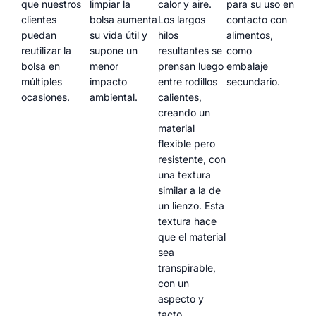
que nuestros
limpiar la
calor y aire.
para su uso en
clientes
bolsa aumenta
Los largos
contacto con
puedan
su vida útil y
hilos
alimentos,
reutilizar la
supone un
resultantes se
como
bolsa en
menor
prensan luego
embalaje
múltiples
impacto
entre rodillos
secundario.
ocasiones.
ambiental.
calientes,
creando un
material
flexible pero
resistente, con
una textura
similar a la de
un lienzo. Esta
textura hace
que el material
sea
transpirable,
con un
aspecto y
tacto