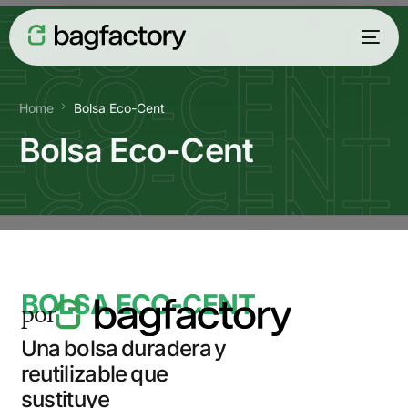
Home
Bolsa Eco-Cent
Bolsa Eco-Cent
BOLSA ECO-CENT
por
Español
Una bolsa duradera y
reutilizable que
sustituye