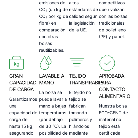
emisiones de
altos
competitivos
CO₂ (un kg de
estándares de
que rivalizan
CO₂ por kg de
calidad según
con las bolsas
fibra) en
la legislación
tradicionales
comparación
de la UE.
de polietileno
con otras
(PE) y papel.
bolsas
reutilizables.
GRAN
LAVABLE A
TEJIDO
APROBADA
CAPACIDAD
MANO
TRANSPIRABLE
PARA
DE CARGA
CONTACTO
La bolsa se
El tejido no
ALIMENTARIO
Garantizamos
puede lavar a
tejido se
una
mano a bajas
fabrican
Nuestra bolsa
capacidad de
temperaturas
tomando
ECO-CENT de
carga de
(por debajo
polímeros y
material no
hasta 15 kg,
de 30 °C). La
hilándolos
tejido está
asegurando
posibilidad de
mediante
certificada