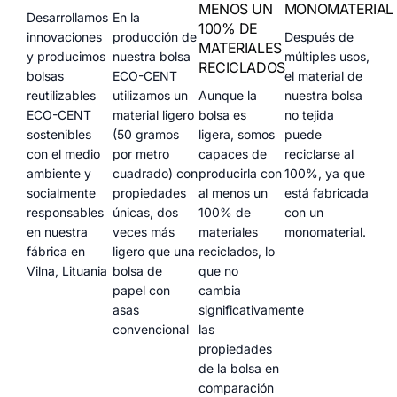
MENOS UN
MONOMATERIAL
Desarrollamos
En la
100% DE
innovaciones
producción de
Después de
MATERIALES
y producimos
nuestra bolsa
múltiples usos,
RECICLADOS
bolsas
ECO-CENT
el material de
reutilizables
utilizamos un
Aunque la
nuestra bolsa
ECO-CENT
material ligero
bolsa es
no tejida
sostenibles
(50 gramos
ligera, somos
puede
con el medio
por metro
capaces de
reciclarse al
ambiente y
cuadrado) con
producirla con
100%, ya que
socialmente
propiedades
al menos un
está fabricada
responsables
únicas, dos
100% de
con un
en nuestra
veces más
materiales
monomaterial.
fábrica en
ligero que una
reciclados, lo
Vilna, Lituania
bolsa de
que no
papel con
cambia
asas
significativamente
convencional
las
propiedades
de la bolsa en
comparación