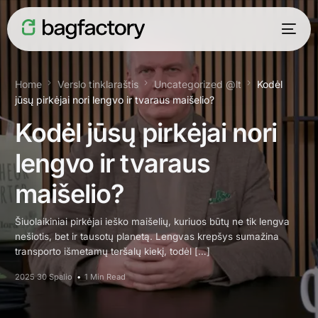
Home
Verslo tinklaraštis
Uncategorized @lt
Kodėl
jūsų pirkėjai nori lengvo ir tvaraus maišelio?
Kodėl jūsų pirkėjai nori
lengvo ir tvaraus
maišelio?
Šiuolaikiniai pirkėjai ieško maišelių, kuriuos būtų ne tik lengva
nešiotis, bet ir tausotų planetą. Lengvas krepšys sumažina
transporto išmetamų teršalų kiekį, todėl […]
Lietuvių
2025 30 Spalio
1 Min Read