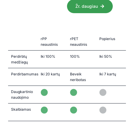
Žr. daugiau
rPP
rPET
Popierius
neaustinis
neaustinis
Perdirbtų
Iki 100%
100%
Iki 50%
medžiagų
Perdirbamumas
Iki 20 kartų
Beveik
Iki 7 kartų
neribotas
Daugkartinio
naudojimo
Skalbiamas