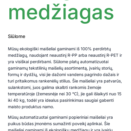
medžiagas
Siūlome
Mūsų ekologiški maišeliai gaminami iš 100% perdirbtų
medžiagų, naudojant neaustinį R-PP arba neaustinį R-PET ir
yra visiškai perdirbami. Siūlome platų automatizuotai
gaminamų tekstilinių maišelių asortimentą, įvairių storių,
formų ir dydžių, visi jie dažomi vandens pagrindo dažais ir
turi pritaikomus rankenėlių stilius. Šie maišeliai yra patvarūs,
sulankstomi, juos galima skalbti rankomis žemoje
temperatūroje (žemesnėje nei 30 °C), jie gali išlaikyti nuo 15
iki 40 kg, todėl yra idealus pasirinkimas saugiai gabenti
maisto produktus namo.
Mūsų automatizuotai gaminami popieriniai maišeliai yra
puikus būdas įmonėms sumažinti poveikį aplinkai. Šie
maišeliai gaminami iš ekologiškų medžiagų ir yra įvairių