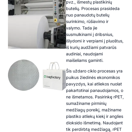
pvz., išmestų plastikinių
butelių. Procesas prasideda
nuo panaudotų butelių
surinkimo, rūšiavimo ir
valymo. Tada jie
susmulkinami į dribsnius,
išlydomi ir verpiami į pluoštus,
iš kurių audžiami patvarūs
audiniai, naudojami
maišeliams gaminti.
Šis uždaro ciklo procesas yra
puikus žiedinės ekonomikos
pavyzdys, kai atliekos nuolat
pakartotinai panaudojamos, o
ne išmetamos. Pasirinkę rPET,
sumažiname pirminių
medžiagų poreikį, mažiname
plastiko atliekų kiekį ir anglies
dioksido išmetimą. Naudojant
tik perdirbtą medžiagą, rPET