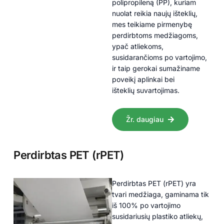
polipropileną (PP), kuriam
nuolat reikia naujų išteklių,
mes teikiame pirmenybę
perdirbtoms medžiagoms,
ypač atliekoms,
susidarančioms po vartojimo,
ir taip gerokai sumažiname
poveikį aplinkai bei
išteklių suvartojimas.
Žr. daugiau
Perdirbtas PET (rPET)
Perdirbtas PET (rPET) yra
tvari medžiaga, gaminama tik
iš 100% po vartojimo
susidariusių plastiko atliekų,