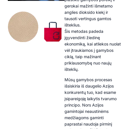
gerokai mažinti išmetamo
anglies dioksido kiekį ir
tausoti vertingus gamtos
išteklius.
Šis metodas padeda
įgyvendinti žiedinę
ekonomiką, kai atliekos nuolat
vėl įtraukiamos į gamybos
ciklą, taip mažinant
priklausomybę nuo naujų
išteklių.
Mūsų gamybos procesas
išsiskiria iš daugelio Azijos
konkurentų tuo, kad esame
įsipareigoję laikytis tvarumo
principo. Nors Azijos
gamintojai neaustinėms
medžiagoms gaminti
paprastai naudoja pirminį