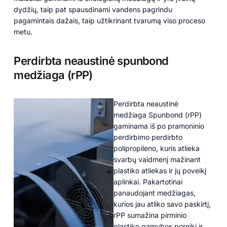
dydžių, taip pat spausdinami vandens pagrindu
pagamintais dažais, taip užtikrinant tvarumą viso proceso
metu.
Perdirbta neaustinė spunbond
medžiaga (rPP)
Perdirbta neaustinė
medžiaga Spunbond (rPP)
gaminama iš po pramoninio
perdirbimo perdirbto
polipropileno, kuris atlieka
svarbų vaidmenį mažinant
plastiko atliekas ir jų poveikį
aplinkai. Pakartotinai
panaudojant medžiagas,
kurios jau atliko savo paskirtį,
rPP sumažina pirminio
plastiko gamybos poreikį ir