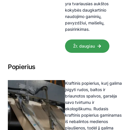
yra tvariausias aukštos
kokybės daugkartinio
naudojimo gaminių,
pavyzdžiui, maišelių,
pasirinkimas.
Žr. daugiau
Popierius
Kraftinis popierius, kurį galima
įsigyti rudos, baltos ir
briaunotos spalvos, garsėja
savo tvirtumu ir
ekologiškumu. Rudasis
kraftinis popierius gaminamas
iš nebalintos medienos
plaušienos, todėl jį galima