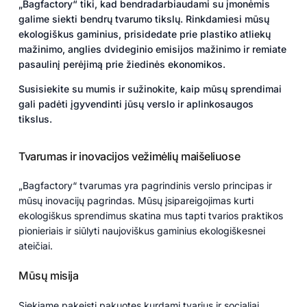
„Bagfactory“ tiki, kad bendradarbiaudami su įmonėmis
galime siekti bendrų tvarumo tikslų. Rinkdamiesi mūsų
ekologiškus gaminius, prisidedate prie plastiko atliekų
mažinimo, anglies dvideginio emisijos mažinimo ir remiate
pasaulinį perėjimą prie žiedinės ekonomikos.
Susisiekite su mumis ir sužinokite, kaip mūsų sprendimai
gali padėti įgyvendinti jūsų verslo ir aplinkosaugos
tikslus.
Tvarumas ir inovacijos vežimėlių maišeliuose
„Bagfactory“ tvarumas yra pagrindinis verslo principas ir
mūsų inovacijų pagrindas. Mūsų įsipareigojimas kurti
ekologiškus sprendimus skatina mus tapti tvarios praktikos
pionieriais ir siūlyti naujoviškus gaminius ekologiškesnei
ateičiai.
Mūsų misija
Siekiame pakeisti pakuotes kurdami tvarius ir socialiai