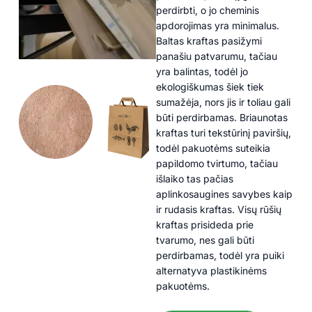
perdirbti, o jo cheminis
apdorojimas yra minimalus.
Baltas kraftas pasižymi
panašiu patvarumu, tačiau
yra balintas, todėl jo
ekologiškumas šiek tiek
sumažėja, nors jis ir toliau gali
būti perdirbamas. Briaunotas
kraftas turi tekstūrinį paviršių,
todėl pakuotėms suteikia
papildomo tvirtumo, tačiau
išlaiko tas pačias
aplinkosaugines savybes kaip
ir rudasis kraftas. Visų rūšių
kraftas prisideda prie
tvarumo, nes gali būti
perdirbamas, todėl yra puiki
alternatyva plastikinėms
pakuotėms.