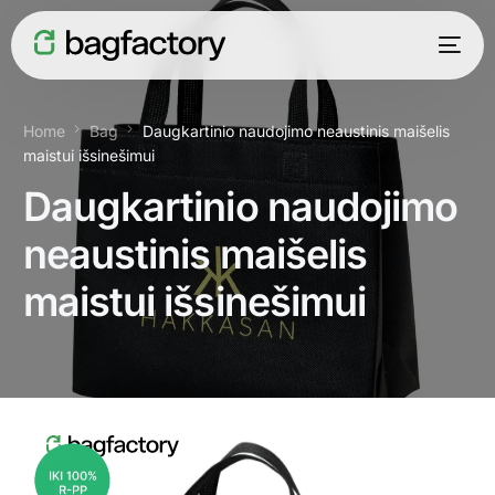
Home
Bag
Daugkartinio naudojimo neaustinis maišelis
maistui išsinešimui
Daugkartinio naudojimo
neaustinis maišelis
maistui išsinešimui
Lietuvių