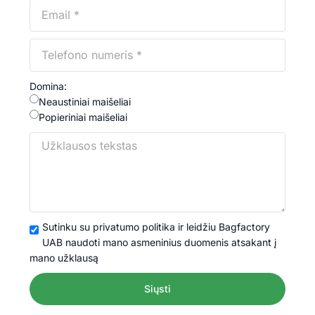
Domina:
Neaustiniai maišeliai
Popieriniai maišeliai
Sutinku su privatumo politika ir leidžiu Bagfactory
UAB naudoti mano asmeninius duomenis atsakant į
mano užklausą
Siųsti