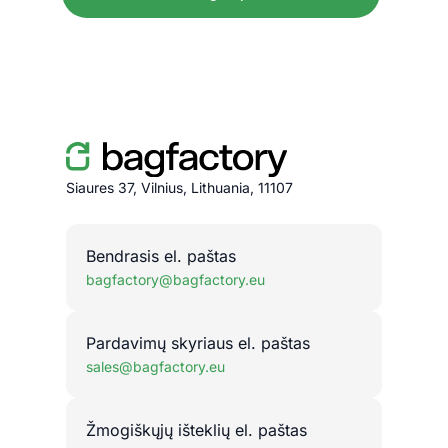
Siaures 37, Vilnius, Lithuania, 11107
Bendrasis el. paštas
bagfactory@bagfactory.eu
Pardavimų skyriaus el. paštas
sales@bagfactory.eu
Žmogiškųjų išteklių el. paštas